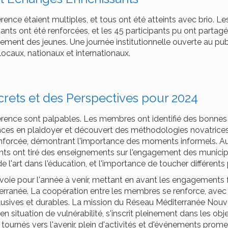
érence étaient multiples, et tous ont été atteints avec brio.
pants ont été renforcées, et les 45 participants pu ont partag
ment des jeunes. Une journée institutionnelle ouverte au pu
ocaux, nationaux et internationaux.
rets et des Perspectives pour 2024
érence sont palpables. Les membres ont identifié des bonnes
es en plaidoyer et découvert des méthodologies novatrices lo
enforcée, démontrant l'importance des moments informels. A
ants ont tiré des enseignements sur l'engagement des municipal
de l'art dans l'éducation, et l'importance de toucher différents 
 voie pour l'année à venir, mettant en avant les engagements 
terranée. La coopération entre les membres se renforce, av
lusives et durables. La mission du Réseau Méditerranée Nouve
n situation de vulnérabilité, s'inscrit pleinement dans les obj
tournés vers l'avenir, plein d'activités et d'événements prom