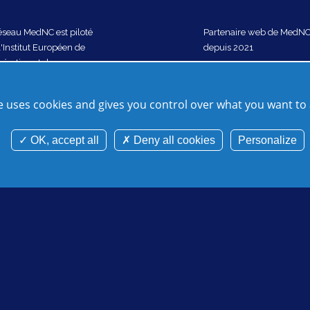
éseau MedNC est piloté
Partenaire web de MedN
l'Institut Européen de
depuis 2021
ération et de
eloppement
D) depuis 2018
te uses cookies and gives you control over what you want to 
 de site
Crédits
Gestion des cookies
Mentions légales
Cookies 
OK, accept all
Deny all cookies
Personalize
©Mednc 2026 - Tous droits réservés