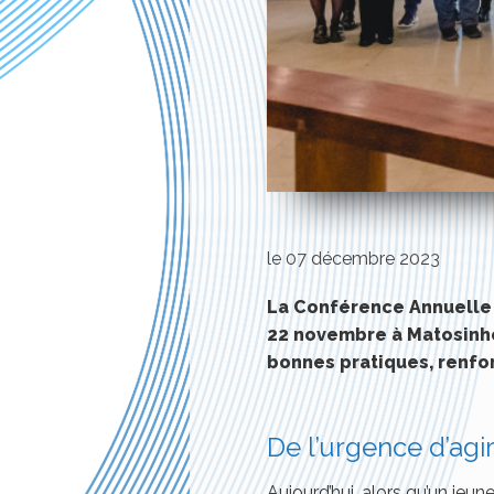
le 07 décembre 2023
La Conférence Annuelle
22 novembre à Matosinho
bonnes pratiques, renfo
De l’urgence d’agi
Aujourd’hui, alors qu’un jeu