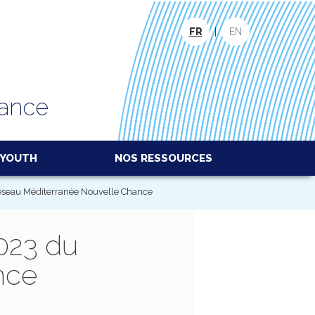
FR
|
EN
hance
YOUTH
NOS RESSOURCES
éseau Méditerranée Nouvelle Chance
023 du
nce