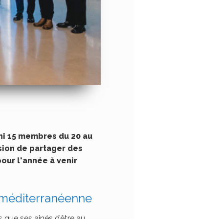
ni 15 membres du 20 au
sion de partager des
our l'année à venir
se méditerranéenne
s que ses ainés d’être au