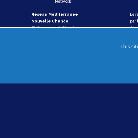
Réseau Méditerranée
Le r
Nouvelle Chance
par 
EMD rue Joseph Biaggi
Coop
13003 Marseille
Dév
FRANCE
(IEC
This si
Nous contacter
Plan