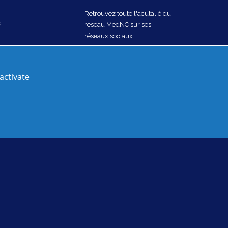
Retrouvez toute l'acutalié du
C
réseau MedNC sur ses
réseaux sociaux
Nous rejoindre
activate
et données personnelles