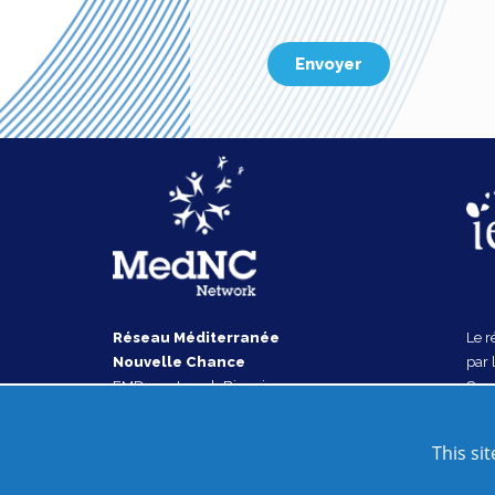
Réseau Méditerranée
Le r
Nouvelle Chance
par 
EMD rue Joseph Biaggi
Coop
13003 Marseille
Dév
FRANCE
(IEC
This si