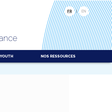
FR
|
EN
hance
YOUTH
NOS RESSOURCES