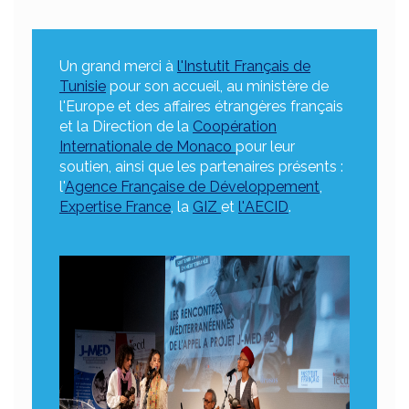
Un grand merci à
l'Instutit Français de
Tunisie
pour son accueil, au ministère de
l'Europe et des affaires étrangères français
et la Direction de la
Coopération
Internationale de Monaco
pour leur
soutien, ainsi que les partenaires présents :
l'
Agence Française de Développement
,
Expertise France
, la
GIZ
et
l'
AECID
.