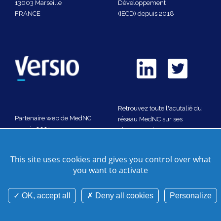
13003 Marseille
Développement
FRANCE
(IECD) depuis 2018
Retrouvez toute l'acutalié du
Partenaire web de MedNC
réseau MedNC sur ses
depuis 2021
réseaux sociaux
Nous rejoindre
This site uses cookies and gives you control over what
you want to activate
Nous contacter
Plan de site
Crédits
Gestion des cookies
Mentions légales
Cookies et données personnelles
OK, accept all
Deny all cookies
Personalize
©Mednc 2026 - Tous droits réservés