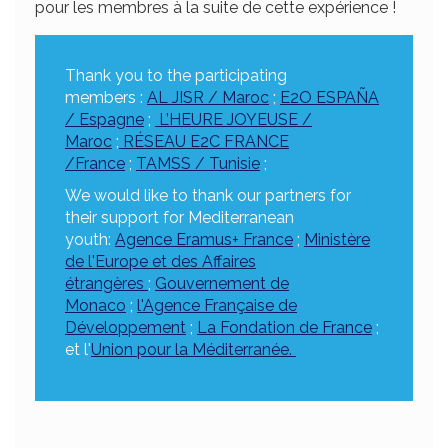
pour les membres à la suite de cette expérience !
Thank you to the participating
members :
AL JISR / Maroc
;
E2O ESPAÑA
/ Espagne
;
L’HEURE JOYEUSE /
Maroc
;
RÉSEAU E2C FRANCE
/France
;
TAMSS / Tunisie
;
We would like to thank our partners for
their support for Mediterranean
youth:
Agence Eramus+ France
;
Ministère
de l'Europe et des Affaires
étrangères
;
Gouvernement de
Monaco
;
l'Agence Française de
Développement
;
La Fondation de France
;
et l'
Union pour la Méditerranée.