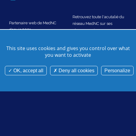
Retrouvez toute l'acutalié du
Partenaire web de MedNC
réseau MedNC sur ses
depuis 2021
réseaux sociaux
Nous rejoindre
This site uses cookies and gives you control over what
you want to activate
Nous contacter
Plan de site
Crédits
Gestion des cookies
Mentions légales
Cookies et données personnelles
OK, accept all
Deny all cookies
Personalize
©Mednc 2026 - Tous droits réservés